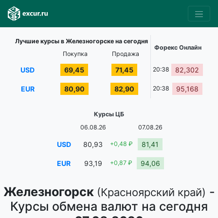
Лучшие курсы в Железногорске на сегодня
Форекс Онлайн
Покупка
Продажа
USD
69,45
71,45
20:38
82,302
EUR
80,90
82,90
20:38
95,168
Курсы ЦБ
06.08.26
07.08.26
USD
80,93
+0,48 ₽
81,41
EUR
93,19
+0,87 ₽
94,06
Железногорск
-
(Красноярский край)
Курсы обмена валют на сегодня