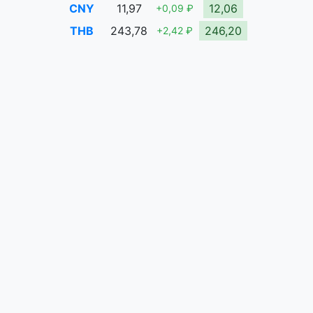
CNY
11,97
12,06
+0,09 ₽
THB
243,78
246,20
+2,42 ₽