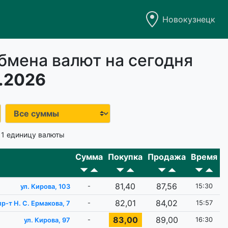
Новокузнецк
бмена валют на сегодня
.2026
 1 единицу валюты
Сумма
Покупка
Продажа
Время
81,40
87,56
-
15:30
ул. Кирова, 103
82,01
84,02
-
15:57
пр-т Н. С. Ермакова, 7
83,00
89,00
-
16:30
ул. Кирова, 97