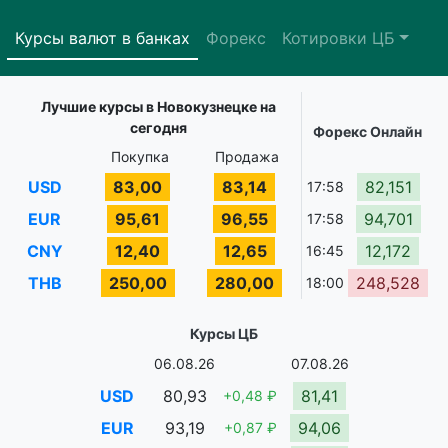
Курсы валют в банках
Форекс
Котировки ЦБ
Лучшие курсы в Новокузнецке на
сегодня
Форекс Онлайн
Покупка
Продажа
USD
83,00
83,14
82,151
17:58
EUR
95,61
96,55
94,701
17:58
CNY
12,40
12,65
12,172
16:45
THB
250,00
280,00
248,528
18:00
Курсы ЦБ
06.08.26
07.08.26
USD
80,93
81,41
+0,48 ₽
EUR
93,19
94,06
+0,87 ₽