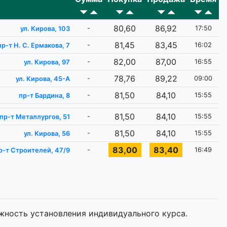
80,60
86,92
-
17:50
ул. Кирова, 103
81,45
83,45
-
16:02
пр-т Н. С. Ермакова, 7
82,00
87,00
-
16:55
ул. Кирова, 97
78,76
89,22
-
09:00
ул. Кирова, 45-А
81,50
84,10
-
15:55
пр-т Бардина, 8
81,50
84,10
-
15:55
пр-т Металлургов, 51
81,50
84,10
-
15:55
ул. Кирова, 56
83,00
83,40
-
16:49
р-т Строителей, 47/9
жность установления индивидуального курса.