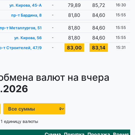
79,89
85,72
-
16:30
ул. Кирова, 45-А
81,80
84,60
-
15:55
пр-т Бардина, 8
81,80
84,60
-
15:55
пр-т Металлургов, 51
81,80
84,60
-
15:55
ул. Кирова, 56
83,00
83,14
-
15:31
р-т Строителей, 47/9
обмена валют на вчера
.2026
 1 единицу валюты
Сумма
Покупка
Продажа
Время