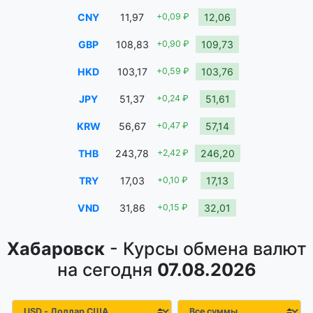
CNY
11,97
+0,09 ₽
12,06
GBP
108,83
+0,90 ₽
109,73
HKD
103,17
+0,59 ₽
103,76
JPY
51,37
+0,24 ₽
51,61
KRW
56,67
+0,47 ₽
57,14
THB
243,78
+2,42 ₽
246,20
TRY
17,03
+0,10 ₽
17,13
VND
31,86
+0,15 ₽
32,01
Хабаровск
- Курсы обмена валют
на сегодня
07.08.2026