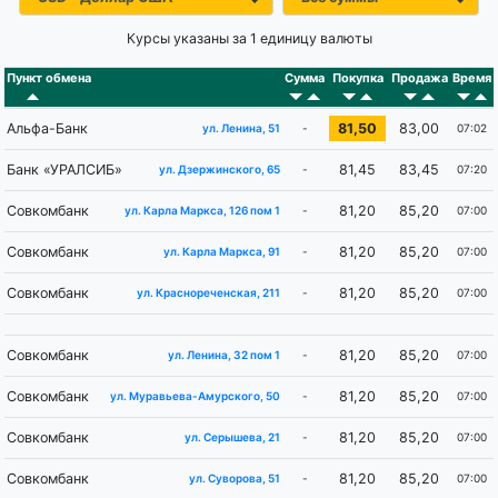
Курсы указаны за 1 единицу валюты
Пункт обмена
Сумма
Покупка
Продажа
Время
Альфа-Банк
81,50
83,00
-
07:02
ул. Ленина, 51
Банк «УРАЛСИБ»
81,45
83,45
-
07:20
ул. Дзержинского, 65
Совкомбанк
81,20
85,20
-
07:00
ул. Карла Маркса, 126 пом 1
Совкомбанк
81,20
85,20
-
07:00
ул. Карла Маркса, 91
Совкомбанк
81,20
85,20
-
07:00
ул. Краснореченская, 211
Совкомбанк
81,20
85,20
-
07:00
ул. Ленина, 32 пом 1
Совкомбанк
81,20
85,20
-
07:00
ул. Муравьева-Амурского, 50
Совкомбанк
81,20
85,20
-
07:00
ул. Серышева, 21
Совкомбанк
81,20
85,20
-
07:00
ул. Суворова, 51