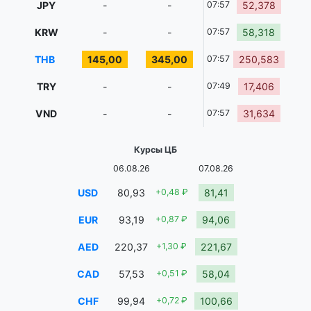
JPY
-
-
07:57
52,378
KRW
-
-
07:57
58,318
THB
145,00
345,00
07:57
250,583
TRY
-
-
07:49
17,406
VND
-
-
07:57
31,634
Курсы ЦБ
06.08.26
07.08.26
USD
80,93
+0,48 ₽
81,41
EUR
93,19
+0,87 ₽
94,06
AED
220,37
+1,30 ₽
221,67
CAD
57,53
+0,51 ₽
58,04
CHF
99,94
+0,72 ₽
100,66