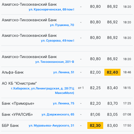
Азиатско-Тихоокеанский Банк
80,80
86,92
-
18:20
ул. Краснореченская, 69 пом I
Азиатско-Тихоокеанский Банк
80,80
86,92
-
18:20
ул. Пушкина, 70
Азиатско-Тихоокеанский Банк
80,80
86,92
-
18:20
ул. Суворова, 49 пом I
Азиатско-Тихоокеанский Банк
80,80
86,92
-
18:20
ул. Тихоокеанская, 201-В
Альфа-Банк
82,00
82,40
-
18:46
ул. Ленина, 51
АО КБ "Юнистрим"
82,25
83,40
от 1
18:15
г.Хабаровск, ул.Ленинградская, д. 28 (ТЦ
МаксиМолл)
Банк «Приморье»
82,20
83,70
-
17:25
ул. Ленина, 75
Банк «УРАЛСИБ»
81,06
83,05
-
07:08
ул. Дзержинского, 65
ББР Банк
82,30
83,60
-
17:50
ул. Муравьева-Амурского, 31