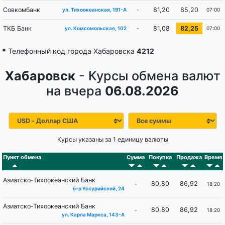
Совкомбанк
81,20
85,20
-
07:00
ул. Тихоокеанская, 191-А
ТКБ Банк
81,08
82,25
-
07:00
ул. Комсомольская, 102
*
Телефонный код города Хабаровска
4212
Хабаровск
- Курсы обмена валют
на вчера
06.08.2026
Курсы указаны за 1 единицу валюты
Пункт обмена
Сумма
Покупка
Продажа
Время
Азиатско-Тихоокеанский Банк
80,80
86,92
-
18:20
б-р Уссурийский, 24
Азиатско-Тихоокеанский Банк
80,80
86,92
-
18:20
ул. Карла Маркса, 143-А