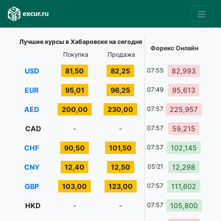
Лучшие курсы в Хабаровске на сегодня
Форекс Онлайн
Покупка
Продажа
USD
81,50
82,25
07:55
82,993
EUR
95,01
96,25
07:49
95,613
AED
200,00
230,00
07:57
225,957
CAD
-
-
07:57
59,215
CHF
90,50
101,50
07:57
102,145
CNY
12,40
12,50
05:21
12,298
GBP
103,00
123,00
07:57
111,602
HKD
-
-
07:57
105,800