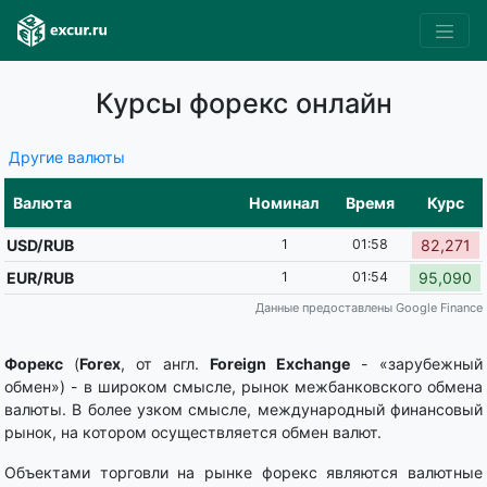
Курсы форекс онлайн
Другие валюты
Валюта
Номинал
Время
Курс
USD/RUB
1
01:58
82,271
EUR/RUB
1
01:54
95,090
Данные предоставлены Google Finance
Форекс
(
Forex
, от англ.
Foreign Exchange
- «зарубежный
обмен») - в широком смысле, рынок межбанковского обмена
валюты. В более узком смысле, международный финансовый
рынок, на котором осуществляется обмен валют.
Объектами торговли на рынке форекс являются валютные