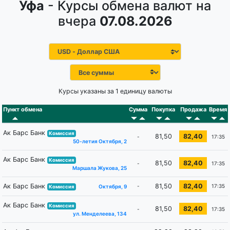
Уфа
- Курсы обмена валют на
вчера
07.08.2026
Курсы указаны за 1 единицу валюты
Пункт обмена
Сумма
Покупка
Продажа
Время
Ак Барс Банк
Комиссия
81,50
82,40
-
17:35
50-летия Октября, 2
Ак Барс Банк
Комиссия
81,50
82,40
-
17:35
Маршала Жукова, 25
Ак Барс Банк
81,50
82,40
-
17:35
Октября, 9
Комиссия
Ак Барс Банк
Комиссия
81,50
82,40
-
17:35
ул. Менделеева, 134