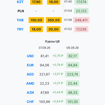
KZT
17,90
19,00
01:40
17,574
PLN
-
-
01:54
22,122
THB
150,00
350,00
01:58
249,411
TRY
18,00
20,00
01:52
17,235
Курсы ЦБ
07.08.26
08.08.26
USD
81,41
+0,76 ₽
82,17
EUR
94,06
+0,78 ₽
94,84
AED
221,67
+2,07 ₽
223,74
AMD
22,23
+0,21 ₽
22,44
AZN
47,89
+0,44 ₽
48,33
CHF
100,66
+0,64 ₽
101,30