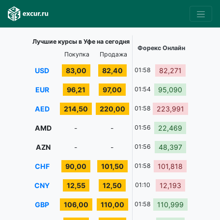
Лучшие курсы в Уфе на сегодня
Форекс Онлайн
Покупка
Продажа
USD
83,00
82,40
01:58
82,271
EUR
96,21
97,00
01:54
95,090
AED
214,50
220,00
01:58
223,991
AMD
-
-
01:56
22,469
AZN
-
-
01:56
48,397
CHF
90,00
101,50
01:58
101,818
CNY
12,55
12,50
01:10
12,193
GBP
106,00
110,00
01:58
110,999