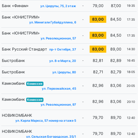
Банк «Финам»
79,00
87,00
-
19:35
ул. Цюрупы, 75, 2 этаж
Банк «ЮНИСТРИМ»
83,00
84,50
-
17:35
ул. Минигали Губайдуллина, 6
Банк «ЮНИСТРИМ»
83,00
84,50
-
17:35
ул. Революционная, 57
Банк Русский Стандарт
83,00
89,00
-
14:30
пр-т Октября, 37
БыстроБанк
82,81
82,89
-
16:45
ул. 8-е Марта, 20
БыстроБанк
82,71
82,79
-
18:05
ул. Цюрупы, 80
Камкомбанк
Комиссия
82,96
83,06
-
20:05
ул. Первомайская, 45
Камкомбанк
Комиссия
82,96
83,06
-
20:10
ул. Революционная, 97
НОВИКОМБАНК
79,70
89,70
-
12:40
ул. Карла Маркса, 57 номер на этаже 5
НОВИКОМБАНК
79,70
89,70
-
12:40
ул. Сельская Богородская, 35/1