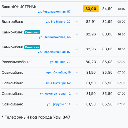
Банк «ЮНИСТРИМ»
83,00
84,50
-
13:15
ул. Революционная, 57
БыстроБанк
82,91
82,99
-
08:00
ул. 8-е Марта, 20
Камкомбанк
Комиссия
82,96
83,06
-
16:50
ул. Первомайская, 45
Камкомбанк
Комиссия
82,96
83,06
-
16:50
ул. Революционная, 97
Россельхозбанк
80,23
86,08
-
07:00
ул. Ленина, 70
Совкомбанк
81,50
85,50
-
07:00
пр-т Октября, 16
Совкомбанк
81,50
85,50
-
07:00
пр-т Октября, 52
Совкомбанк
81,50
85,50
-
07:00
ул. Архитектурная, 2
Совкомбанк
81,50
85,50
-
07:00
ул. Цюрупы, 104
*
Телефонный код города Уфы
347