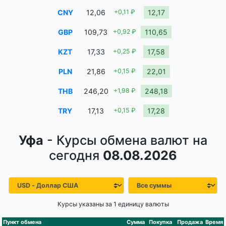
CNY
12,06
+0,11 ₽
12,17
GBP
109,73
+0,92 ₽
110,65
KZT
17,33
+0,25 ₽
17,58
PLN
21,86
+0,15 ₽
22,01
THB
246,20
+1,98 ₽
248,18
TRY
17,13
+0,15 ₽
17,28
Уфа
- Курсы обмена валют на
сегодня
08.08.2026
Курсы указаны за 1 единицу валюты
Пункт обмена
Сумма
Покупка
Продажа
Время