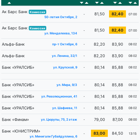
Ак Барс Банк
Комиссия
81,50
82,40
-
07:00
50-летия Октября, 2
Ак Барс Банк
Комиссия
81,50
82,40
-
07:00
ул. Менделеева, 134
Альфа-Банк
82,20
83,90
-
08:02
пр-т Октября, 6
Альфа-Банк
82,20
83,90
-
08:02
ул. Ленина, 32/1
Банк «УРАЛСИБ»
80,14
85,88
-
08:02
ул. Крупской, 9
Банк «УРАЛСИБ»
80,14
85,88
-
08:02
ул. Мира, 9/3
Банк «УРАЛСИБ»
80,14
85,88
-
08:02
ул. Революционная, 41
Банк «УРАЛСИБ»
80,14
85,88
-
08:02
ул. Шафиева, 11
Банк «Финам»
79,00
87,00
-
08:00
ул. Цюрупы, 75, 2 этаж
Банк «ЮНИСТРИМ»
83,00
84,50
-
13:15
ул. Минигали Губайдуллина, 6