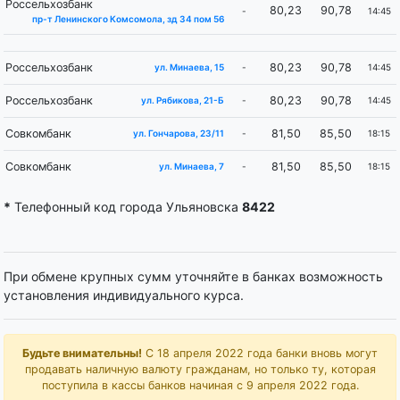
Россельхозбанк
80,23
90,78
-
14:45
пр-т Ленинского Комсомола, зд 34 пом 56
Россельхозбанк
80,23
90,78
-
14:45
ул. Минаева, 15
Россельхозбанк
80,23
90,78
-
14:45
ул. Рябикова, 21-Б
Совкомбанк
81,50
85,50
-
18:15
ул. Гончарова, 23/11
Совкомбанк
81,50
85,50
-
18:15
ул. Минаева, 7
*
Телефонный код города Ульяновска
8422
При обмене крупных сумм уточняйте в банках возможность
установления индивидуального курса.
Будьте внимательны!
С 18 апреля 2022 года банки вновь могут
продавать наличную валюту гражданам, но только ту, которая
поступила в кассы банков начиная с 9 апреля 2022 года.