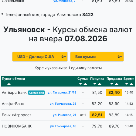
Совкомбанк
81,50
85,50
-
08:00
ул. Минаева, 7
*
Телефонный код города Ульяновска
8422
Ульяновск
- Курсы обмена валют
на вчера
07.08.2026
Курсы указаны за 1 единицу валюты
Пункт обмена
Сумма
Покупка
Продажа
Время
Ак Барс Банк
81,50
82,40
-
15:40
ул. Гагарина, 21/19
Комиссия
Альфа-Банк
82,20
83,90
-
14:52
ул. Гончарова, 25
Банк «Агророс»
82,51
83,89
от 1
14:15
ул. Рылеева, 21
НОВИКОМБАНК
79,70
89,70
-
10:40
ул. Гончарова, 18