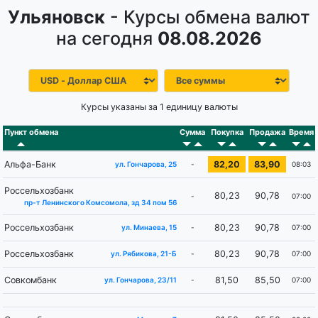
Ульяновск
- Курсы обмена валют
на сегодня
08.08.2026
Курсы указаны за 1 единицу валюты
Пункт обмена
Сумма
Покупка
Продажа
Время
Альфа-Банк
82,20
83,90
-
08:03
ул. Гончарова, 25
Россельхозбанк
80,23
90,78
-
07:00
пр-т Ленинского Комсомола, зд 34 пом 56
Россельхозбанк
80,23
90,78
-
07:00
ул. Минаева, 15
Россельхозбанк
80,23
90,78
-
07:00
ул. Рябикова, 21-Б
Совкомбанк
81,50
85,50
-
07:00
ул. Гончарова, 23/11