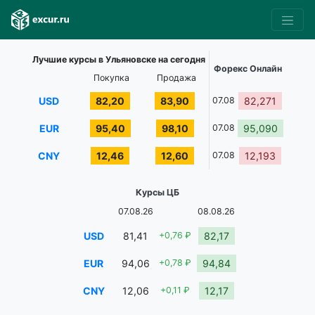
Лучшие курсы в Ульяновске на сегодня
Форекс Онлайн
Покупка
Продажа
USD
82,20
83,90
07.08
82,271
EUR
95,40
98,10
07.08
95,090
CNY
12,46
12,60
07.08
12,193
Курсы ЦБ
07.08.26
08.08.26
USD
81,41
+0,76 ₽
82,17
EUR
94,06
+0,78 ₽
94,84
CNY
12,06
+0,11 ₽
12,17