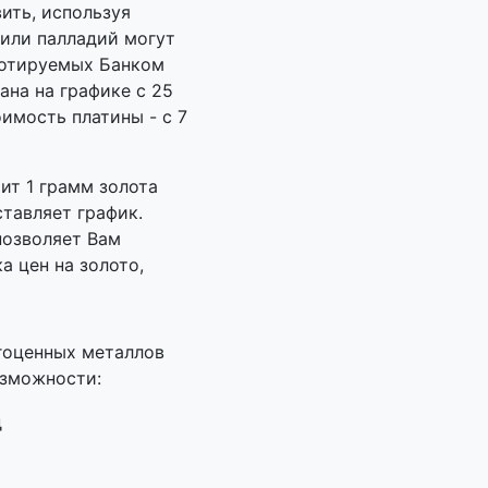
ить, используя
 или палладий могут
котируемых Банком
ана на графике с 25
оимость платины - с 7
ит 1 грамм золота
ставляет график.
позволяет Вам
а цен на золото,
гоценных металлов
озможности:
д