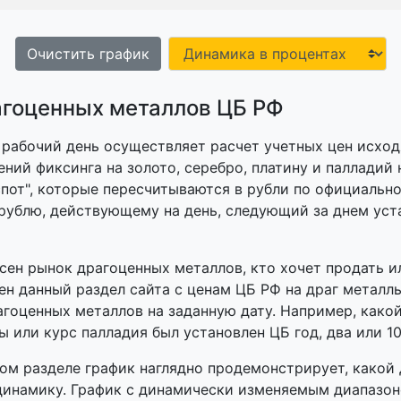
Очистить график
агоценных металлов ЦБ РФ
рабочий день осуществляет расчет учетных цен исход
ений фиксинга на золото, серебро, платину и палладий
спот", которые пересчитываются в рубли по официальн
рублю, действующему на день, следующий за днем уст
есен рынок драгоценных металлов, кто хочет продать и
зен данный раздел сайта с ценам ЦБ РФ на драг металл
агоценных металлов на заданную дату. Например, какой
ы или курс палладия был установлен ЦБ год, два или 10
ом разделе график наглядно продемонстрирует, какой
динамику. График с динамически изменяемым диапазо