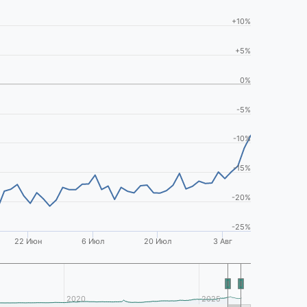
+10%
+5%
0%
-5%
-10%
-15%
-20%
-25%
22 Июн
6 Июл
20 Июл
3 Авг
2020
2025