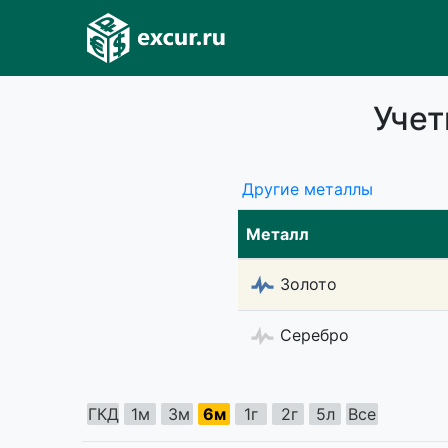
Учет
Другие металлы
Металл
Золото
Серебро
ГКД
1м
3м
6м
1г
2г
5л
Все