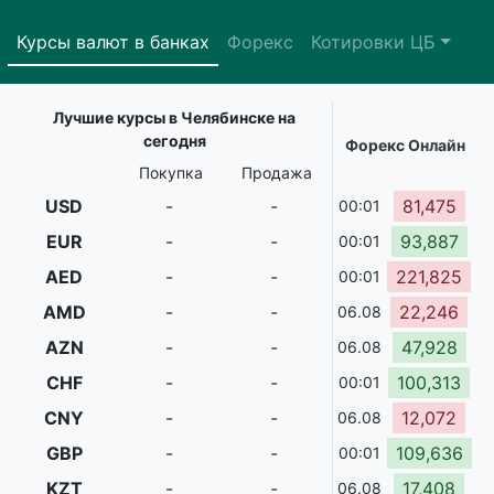
Курсы валют в банках
Форекс
Котировки ЦБ
Лучшие курсы в Челябинске на
сегодня
Форекс Онлайн
Покупка
Продажа
USD
-
-
81,475
00:01
EUR
-
-
93,887
00:01
AED
-
-
221,825
00:01
AMD
-
-
22,246
06.08
AZN
-
-
47,928
06.08
CHF
-
-
100,313
00:01
CNY
-
-
12,072
06.08
GBP
-
-
109,636
00:01
KZT
-
-
17,408
06.08