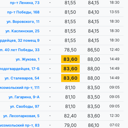
81,55
84,15
-
18:30
пр-т Ленина, 73
81,50
84,10
-
13:55
пр-т Победы, 168
81,55
84,15
-
18:30
ул. Воровского, 11
81,55
84,15
-
18:30
ул. Каслинская, 25
81,55
84,15
-
18:30
ардейцев, 32 помещ 9
78,50
86,50
-
12:40
ул. 40 лет Победы, 33
83,60
88,00
-
14:49
ул. Жукова, 1
83,60
88,00
-
14:49
лодогвардейцев, 17-Б
83,60
88,00
-
14:49
ул. Сталеваров, 54
81,10
83,50
-
09:05
сомольский пр-т, 111
81,10
83,50
-
09:05
ул. Гагарина, 9-А
81,10
83,50
-
09:05
ул. Свободы, 97
82,40
83,60
-
12:30
ул. Лесопарковая, 5
79,00
86,10
-
07:02
мсомольский пр-т, 83