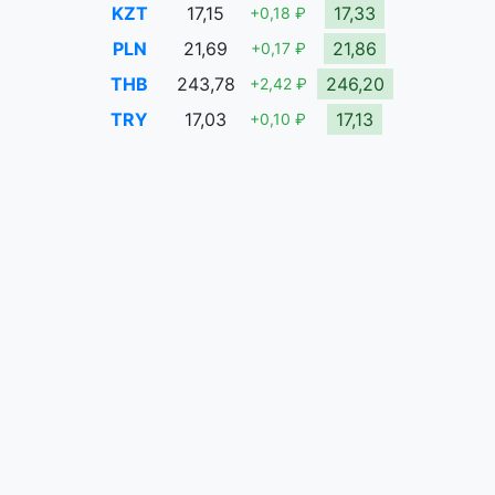
KZT
17,15
17,33
+0,18 ₽
PLN
21,69
21,86
+0,17 ₽
THB
243,78
246,20
+2,42 ₽
TRY
17,03
17,13
+0,10 ₽