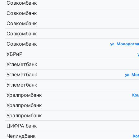
Совкомбанк
Совкомбанк
Совкомбанк
Совкомбанк
Совкомбанк
ул. Молодогв
УБРиР
Углеметбанк
Углеметбанк
ул. Мо
Углеметбанк
Уралпромбанк
Ком
Уралпромбанк
Уралпромбанк
ЦИФРА банк
Челиндбанк
Ко