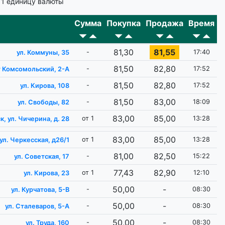
 1 единицу валюты
Сумма
Покупка
Продажа
Время
81,30
81,55
-
17:40
ул. Коммуны, 35
81,50
82,80
-
17:52
т Комсомольский, 2-А
81,50
82,80
-
17:52
ул. Кирова, 108
81,50
83,00
-
18:09
ул. Свободы, 82
83,00
85,00
от 1
13:28
к, ул. Чичерина, д. 28
83,00
85,00
от 1
13:28
ул. Черкесская, д26/1
81,00
82,50
-
15:22
ул. Советская, 17
77,43
82,90
от 1
12:10
ул. Кирова, 23
50,00
-
-
08:30
ул. Курчатова, 5-В
50,00
-
-
08:30
ул. Сталеваров, 5-А
50,00
-
-
08:30
ул. Труда, 160