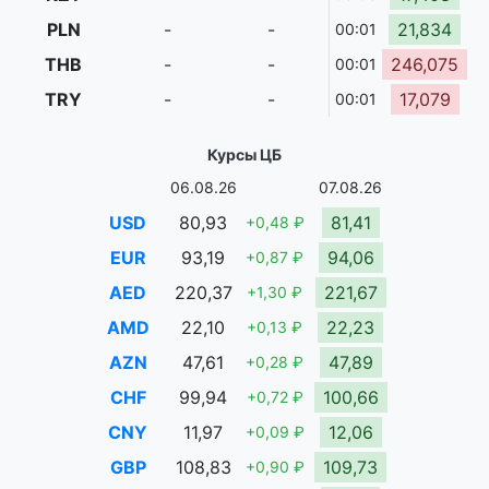
PLN
-
-
21,834
00:01
THB
-
-
246,075
00:01
TRY
-
-
17,079
00:01
Курсы ЦБ
06.08.26
07.08.26
USD
80,93
81,41
+0,48 ₽
EUR
93,19
94,06
+0,87 ₽
AED
220,37
221,67
+1,30 ₽
AMD
22,10
22,23
+0,13 ₽
AZN
47,61
47,89
+0,28 ₽
CHF
99,94
100,66
+0,72 ₽
CNY
11,97
12,06
+0,09 ₽
GBP
108,83
109,73
+0,90 ₽