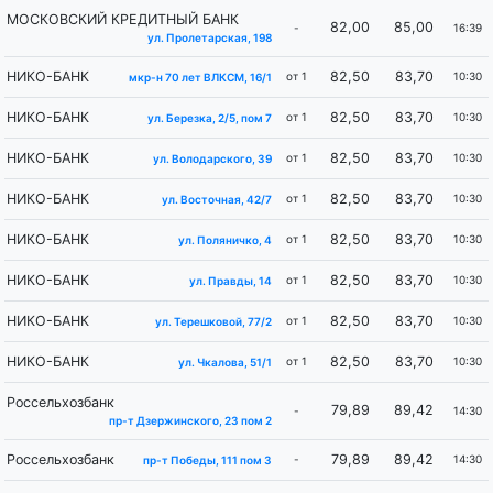
МОСКОВСКИЙ КРЕДИТНЫЙ БАНК
82,00
85,00
-
16:39
ул. Пролетарская, 198
НИКО-БАНК
82,50
83,70
от 1
10:30
мкр-н 70 лет ВЛКСМ, 16/1
НИКО-БАНК
82,50
83,70
от 1
10:30
ул. Березка, 2/5, пом 7
НИКО-БАНК
82,50
83,70
от 1
10:30
ул. Володарского, 39
НИКО-БАНК
82,50
83,70
от 1
10:30
ул. Восточная, 42/7
НИКО-БАНК
82,50
83,70
от 1
10:30
ул. Поляничко, 4
НИКО-БАНК
82,50
83,70
от 1
10:30
ул. Правды, 14
НИКО-БАНК
82,50
83,70
от 1
10:30
ул. Терешковой, 77/2
НИКО-БАНК
82,50
83,70
от 1
10:30
ул. Чкалова, 51/1
Россельхозбанк
79,89
89,42
-
14:30
пр-т Дзержинского, 23 пом 2
Россельхозбанк
79,89
89,42
-
14:30
пр-т Победы, 111 пом 3