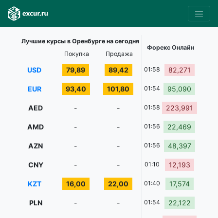
Лучшие курсы в Оренбурге на сегодня
Форекс Онлайн
Покупка
Продажа
USD
79,89
89,42
01:58
82,271
EUR
93,40
101,80
01:54
95,090
AED
-
-
01:58
223,991
AMD
-
-
01:56
22,469
AZN
-
-
01:56
48,397
CNY
-
-
01:10
12,193
KZT
16,00
22,00
01:40
17,574
PLN
-
-
01:54
22,122