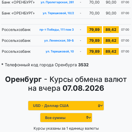
Банк «ОРЕНБУРГ»
70,00
90,00
-
07:00
ул. Пролетарская, 261
Банк «ОРЕНБУРГ»
70,00
90,00
-
07:00
ул. Терешковой, 10/2
Россельхозбанк
79,89
89,42
-
07:00
пр-т Победы, 111 пом 3
Россельхозбанк
79,89
89,42
-
07:00
ул. Ленинская, 59-Б
Россельхозбанк
79,89
89,42
-
07:00
ул. Терешковой, 10
*
Телефонный код города Оренбурга
3532
Оренбург
- Курсы обмена валют
на вчера
07.08.2026
Курсы указаны за 1 единицу валюты