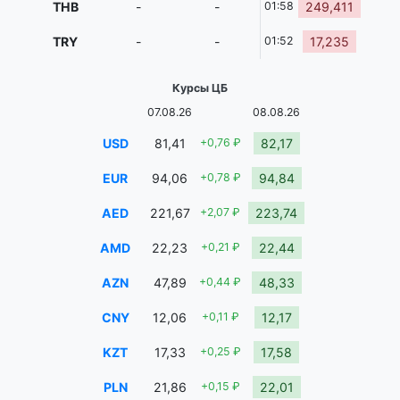
THB
-
-
01:58
249,411
TRY
-
-
01:52
17,235
Курсы ЦБ
07.08.26
08.08.26
USD
81,41
+0,76 ₽
82,17
EUR
94,06
+0,78 ₽
94,84
AED
221,67
+2,07 ₽
223,74
AMD
22,23
+0,21 ₽
22,44
AZN
47,89
+0,44 ₽
48,33
CNY
12,06
+0,11 ₽
12,17
KZT
17,33
+0,25 ₽
17,58
PLN
21,86
+0,15 ₽
22,01