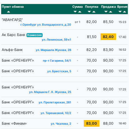
Пункт обмена
Сумма
Покупка
Продажа
Время
"АВАНГАРД"
82,00
85,50
от 1
15:23
г.Оренбург ул. Володарского, д.20
Ак Барс Банк
Комиссия
81,50
82,40
-
17:40
ул. Ленинская, 59 к1
Альфа-Банк
82,20
83,90
-
16:52
ул. Маршала Жукова, 26
Банк «ОРЕНБУРГ»
70,00
90,00
-
17:25
пр-т Гагарина, 54/1
Банк «ОРЕНБУРГ»
70,00
90,00
-
17:25
ул. Брестская, 5
Банк «ОРЕНБУРГ»
70,00
90,00
-
17:25
ул. Маршала Г. K. Жукова, 25
Банк «ОРЕНБУРГ»
70,00
90,00
-
17:25
ул. Пролетарская, 261
Банк «ОРЕНБУРГ»
70,00
90,00
-
17:25
ул. Терешковой, 10/2
Банк «Финам»
83,00
88,00
-
16:40
ул. Чкалова, 2