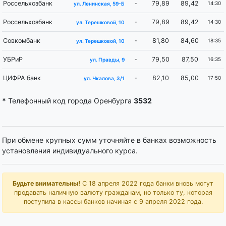
Россельхозбанк
79,89
89,42
-
14:30
ул. Ленинская, 59-Б
Россельхозбанк
79,89
89,42
-
14:30
ул. Терешковой, 10
Совкомбанк
81,80
84,60
-
18:35
ул. Терешковой, 10
УБРиР
79,50
87,50
-
16:35
ул. Правды, 9
ЦИФРА банк
82,10
85,00
-
17:50
ул. Чкалова, 3/1
*
Телефонный код города Оренбурга
3532
При обмене крупных сумм уточняйте в банках возможность
установления индивидуального курса.
Будьте внимательны!
С 18 апреля 2022 года банки вновь могут
продавать наличную валюту гражданам, но только ту, которая
поступила в кассы банков начиная с 9 апреля 2022 года.