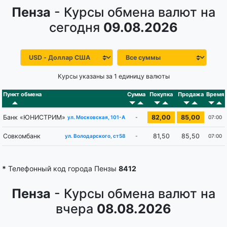
Пенза
- Курсы обмена валют на
сегодня
09.08.2026
Курсы указаны за 1 единицу валюты
Пункт обмена
Сумма
Покупка
Продажа
Время
Банк «ЮНИСТРИМ»
82,00
85,00
-
07:00
ул. Московская, 101-А
Совкомбанк
81,50
85,50
-
07:00
ул. Володарского, ст58
*
Телефонный код города Пензы
8412
Пенза
- Курсы обмена валют на
вчера
08.08.2026