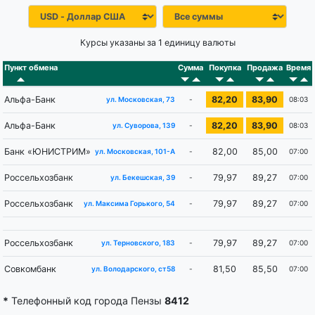
Курсы указаны за 1 единицу валюты
Пункт обмена
Сумма
Покупка
Продажа
Время
Альфа-Банк
82,20
83,90
-
08:03
ул. Московская, 73
Альфа-Банк
82,20
83,90
-
08:03
ул. Суворова, 139
Банк «ЮНИСТРИМ»
82,00
85,00
-
07:00
ул. Московская, 101-А
Россельхозбанк
79,97
89,27
-
07:00
ул. Бекешская, 39
Россельхозбанк
79,97
89,27
-
07:00
ул. Максима Горького, 54
Россельхозбанк
79,97
89,27
-
07:00
ул. Терновского, 183
Совкомбанк
81,50
85,50
-
07:00
ул. Володарского, ст58
*
Телефонный код города Пензы
8412