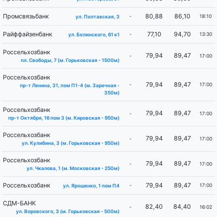
Промсвязьбанк
80,88
86,10
-
18:10
ул. Полтавская, 3
Райффайзенбанк
77,10
94,70
-
13:30
ул. Белинского, 61 к1
Россельхозбанк
79,94
89,47
-
17:00
пл. Свободы, 7 (м. ​Горьковская​ - 1500м)
Россельхозбанк
79,94
89,47
-
17:00
пр-т Ленина, 31, пом П1-4 (м. ​Заречная​ -
350м)
Россельхозбанк
79,94
89,47
-
17:00
пр-т Октября, 16 пом 3 (м. Кировская - 950м)
Россельхозбанк
79,94
89,47
-
17:00
ул. Кулибина, 3 (м. Горьковская - 950м)
Россельхозбанк
79,94
89,47
-
17:00
ул. Чкалова, 1 (м. ​Московская - ​250м)
Россельхозбанк
79,94
89,47
-
17:00
ул. Ярошенко, 1 пом П4
СДМ-БАНК
82,40
84,40
-
16:02
ул. Воровского, 3 (м. Горьковская - 500м)