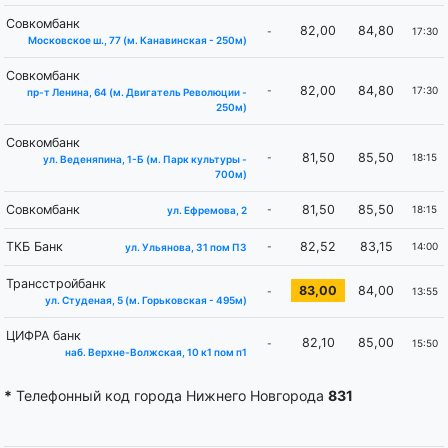
Совкомбанк
82,00
84,80
-
17:30
Московское ш., 77 (м. ​Канавинская - 250м)
Совкомбанк
82,00
84,80
-
17:30
пр-т Ленина, 64 (м. Двигатель Революции -
250м)
Совкомбанк
81,50
85,50
-
18:15
ул. Веденяпина, 1-Б (м. Парк культуры -
700м)
Совкомбанк
81,50
85,50
-
18:15
ул. Ефремова, 2
ТКБ Банк
82,52
83,15
-
14:00
ул. Ульянова, 31 пом П3
Трансстройбанк
83,00
84,00
-
13:55
ул. Студеная, 5 (м. Горьковская - 495м)
ЦИФРА банк
82,10
85,00
-
15:50
наб. Верхне-Волжская, 10 к1 пом п1
*
Телефонный код города Нижнего Новгорода
831