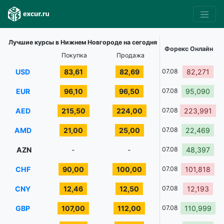
Лучшие курсы в Нижнем Новгороде на сегодня
Форекс Онлайн
Покупка
Продажа
USD
83,61
82,69
07.08
82,271
EUR
96,10
96,50
07.08
95,090
AED
215,50
224,00
07.08
223,991
AMD
21,00
25,00
07.08
22,469
AZN
-
-
07.08
48,397
CHF
90,00
100,00
07.08
101,818
CNY
12,46
12,50
07.08
12,193
GBP
107,00
112,00
07.08
110,999