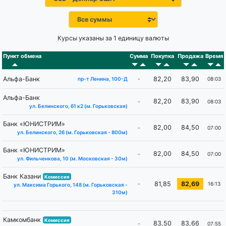
Курсы указаны за 1 единицу валюты
Пункт обмена
Сумма
Покупка
Продажа
Время
Альфа-Банк
82,20
83,90
-
08:03
пр-т Ленина, 100-Д
Альфа-Банк
82,20
83,90
-
08:03
ул. Белинского, 61 к2 (м. Горьковская)
Банк «ЮНИСТРИМ»
82,00
84,50
-
07:00
ул. Белинского, 26 (м. ​Горьковская - 800м)
Банк «ЮНИСТРИМ»
82,00
84,50
-
07:00
ул. Фильченкова, 10 (м. ​Московская - 30м)
Банк Казани
Комиссия
81,85
82,69
-
16:13
ул. Максима Горького, 148 (м. Горьковская -
310м)
Камкомбанк
Комиссия
83,50
83,66
-
07:55