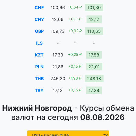
CHF
100,66
+0,64 ₽
101,30
CNY
12,06
+0,11 ₽
12,17
GBP
109,73
+0,92 ₽
110,65
ILS
-
-
-
KZT
17,33
+0,25 ₽
17,58
PLN
21,86
+0,15 ₽
22,01
THB
246,20
+1,98 ₽
248,18
TRY
17,13
+0,15 ₽
17,28
Нижний Новгород
- Курсы обмена
валют на сегодня
08.08.2026