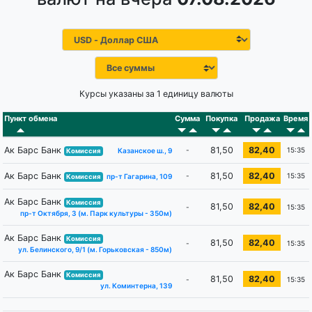
Курсы указаны за 1 единицу валюты
Пункт обмена
Сумма
Покупка
Продажа
Время
Ак Барс Банк
81,50
82,40
-
15:35
Казанское ш., 9
Комиссия
Ак Барс Банк
81,50
82,40
-
15:35
пр-т Гагарина, 109
Комиссия
Ак Барс Банк
Комиссия
81,50
82,40
-
15:35
пр-т Октября, 3 (м. Парк культуры - 350м)
Ак Барс Банк
Комиссия
81,50
82,40
-
15:35
ул. Белинского, 9/1 (м. Горьковская - 850м)
Ак Барс Банк
Комиссия
81,50
82,40
-
15:35
ул. Коминтерна, 139