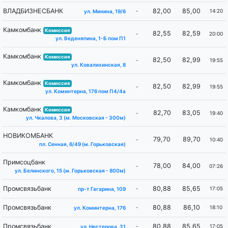
ВЛАДБИЗНЕСБАНК
82,00
85,00
-
14:20
ул. Минина, 19/6
Камкомбанк
Комиссия
82,55
82,59
-
20:00
ул. Веденяпина, 1-Б пом П1
Камкомбанк
Комиссия
82,50
82,99
-
19:55
ул. Ковалихинская, 8
Камкомбанк
Комиссия
82,50
82,99
-
19:55
ул. Коминтерна, 176 пом П4/4а
Камкомбанк
Комиссия
82,70
83,05
-
19:40
ул. Чкалова, 3 (м. Московская - 300м)
НОВИКОМБАНК
79,70
89,70
-
10:40
пл. Сенная, 6/49 (м. Горьковская)
Примсоцбанк
78,00
84,00
-
07:26
ул. Белинского, 15 (м. ​Горьковская - 800м)
Промсвязьбанк
80,88
85,65
-
17:05
пр-т Гагарина, 109
Промсвязьбанк
80,88
86,10
-
18:10
ул. Коминтерна, 176
Промсвязьбанк
80,88
85,65
-
17:05
ул. Нестерова, 31