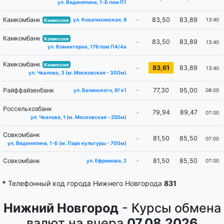
ул. Веденяпина, 1-Б пом П1
Камкомбанк
83,50
83,89
-
13:40
ул. Ковалихинская, 8
Комиссия
Камкомбанк
Комиссия
83,50
83,89
-
13:40
ул. Коминтерна, 176 пом П4/4а
Камкомбанк
Комиссия
83,61
83,89
-
13:40
ул. Чкалова, 3 (м. Московская - 300м)
Райффайзенбанк
77,30
95,00
-
08:00
ул. Белинского, 61 к1
Россельхозбанк
79,94
89,47
-
07:00
ул. Чкалова, 1 (м. ​Московская - ​250м)
Совкомбанк
81,50
85,50
-
07:00
ул. Веденяпина, 1-Б (м. Парк культуры - 700м)
Совкомбанк
81,50
85,50
-
07:00
ул. Ефремова, 2
*
Телефонный код города Нижнего Новгорода
831
Нижний Новгород
- Курсы обмена
валют на вчера
07.08.2026