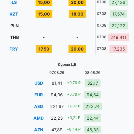
ILS
15,00
30,00
07.08
27,426
KZT
15,00
18,00
07.08
17,574
PLN
-
-
07.08
22,122
THB
-
-
07.08
249,411
TRY
17,50
20,00
07.08
17,235
Курсы ЦБ
07.08.26
08.08.26
USD
81,41
+0,76 ₽
82,17
EUR
94,06
+0,78 ₽
94,84
AED
221,67
+2,07 ₽
223,74
AMD
22,23
+0,21 ₽
22,44
AZN
47,89
+0,44 ₽
48,33