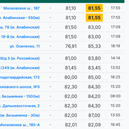
81,10
81,55
-
17:55
Московское ш., 187
81,10
81,55
-
17:55
м. Алабинская - 550м)
81,50
83,00
-
17:09
а, 76 (м. Алабинская)
81,50
83,00
-
17:09
 19-В (м. Алабинская)
76,91
85,33
-
18:19
ул. Осипенко, 11
81,00
83,80
-
14:14
9/д 3 (м. Российская)
81,45
83,45
-
13:02
7/249 (м. Алабинская)
80,00
85,00
-
18:25
лодогвардейская, 172
82,30
84,30
-
15:20
сковского шоссе, №5
82,00
84,20
-
08:00
м. Безымянка - 1500м)
82,30
84,30
-
15:20
л. Дальневосточная, 2
82,00
87,00
-
13:55
(м. ​Безымянка - 30м)
82,01
82,09
-
16:45
Московское ш., 185-А