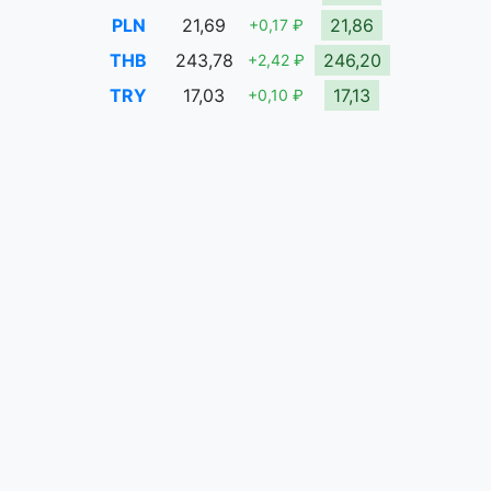
PLN
21,69
21,86
+0,17 ₽
THB
243,78
246,20
+2,42 ₽
TRY
17,03
17,13
+0,10 ₽