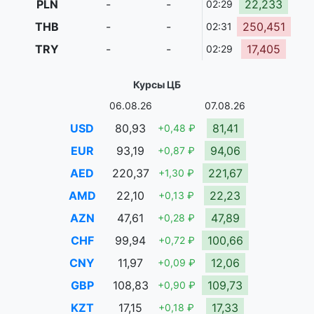
PLN
-
-
22,233
02:29
THB
-
-
250,451
02:31
TRY
-
-
17,405
02:29
Курсы ЦБ
06.08.26
07.08.26
USD
80,93
81,41
+0,48 ₽
EUR
93,19
94,06
+0,87 ₽
AED
220,37
221,67
+1,30 ₽
AMD
22,10
22,23
+0,13 ₽
AZN
47,61
47,89
+0,28 ₽
CHF
99,94
100,66
+0,72 ₽
CNY
11,97
12,06
+0,09 ₽
GBP
108,83
109,73
+0,90 ₽
KZT
17,15
17,33
+0,18 ₽