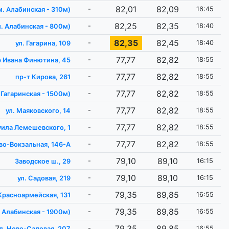
82,01
82,09
-
16:45
м. Алабинская - 310м)
82,25
82,35
-
18:40
м. Алабинская - 800м)
82,35
82,45
-
18:40
ул. Гагарина, 109
77,77
82,82
-
18:55
р Ивана Финютина, 45
77,77
82,82
-
18:55
пр-т Кирова, 261
77,77
82,82
-
18:55
 ​Гагаринская - 1500м)
77,77
82,82
-
18:55
ул. Маяковского, 14
77,77
82,82
-
18:55
уила Лемешевского, 1
77,77
82,82
-
18:55
ово-Вокзальная, 146-А
79,10
89,10
-
16:15
Заводское ш., 29
79,10
89,10
-
16:15
ул. Садовая, 219
79,35
89,85
-
16:55
 Красноармейская, 131
79,35
89,85
-
16:55
. Алабинская - 1900м)
79,35
89,85
-
16:55
л. Ново-Садовая, 207