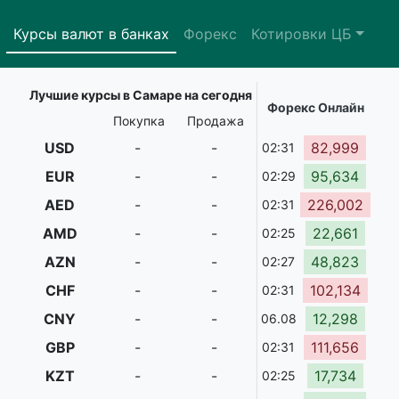
Курсы валют в банках
Форекс
Котировки ЦБ
Лучшие курсы в Самаре на сегодня
Форекс Онлайн
Покупка
Продажа
USD
-
-
82,999
02:31
EUR
-
-
95,634
02:29
AED
-
-
226,002
02:31
AMD
-
-
22,661
02:25
AZN
-
-
48,823
02:27
CHF
-
-
102,134
02:31
CNY
-
-
12,298
06.08
GBP
-
-
111,656
02:31
KZT
-
-
17,734
02:25