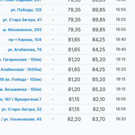
79,35
89,85
-
16:55
ул. Победы, 125
79,35
89,85
-
16:55
ул. Стара Загора, 41
79,35
89,85
-
16:55
ш. Московское, 205
81,65
84,25
-
18:40
пр-т Кирова, 104
81,65
84,25
-
18:40
ул. Агибалова, 76
81,20
85,20
-
19:15
м. Гагаринская - 150м)
81,65
84,25
-
16:20
. Алабинская - 1000м)
81,20
85,20
-
19:15
16 (м. Победа - 100м)
81,20
85,20
-
19:15
(м. Безымянка - 150м)
81,15
82,10
-
16:05
я, 187 / Ярмарочная 7
81,15
82,10
-
16:05
ул. Стара-Загора, 52
82,20
83,70
-
18:20
 / ул. Ульяновская, 45