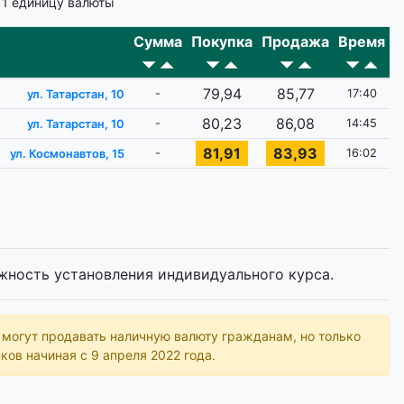
 1 единицу валюты
Сумма
Покупка
Продажа
Время
79,94
85,77
-
17:40
ул. Татарстан, 10
80,23
86,08
-
14:45
ул. Татарстан, 10
81,91
83,93
-
16:02
ул. Космонавтов, 15
жность установления индивидуального курса.
ь могут продавать наличную валюту гражданам, но только
ков начиная с 9 апреля 2022 года.