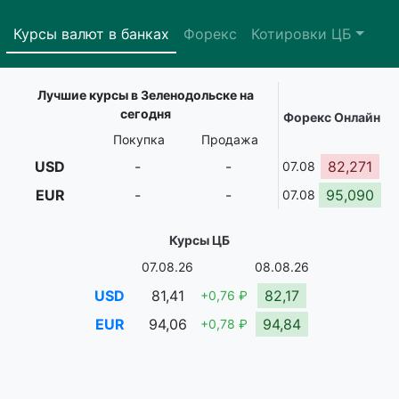
Курсы валют в банках
Форекс
Котировки ЦБ
Лучшие курсы в Зеленодольске на
сегодня
Форекс Онлайн
Покупка
Продажа
USD
-
-
82,271
07.08
EUR
-
-
95,090
07.08
Курсы ЦБ
07.08.26
08.08.26
USD
81,41
82,17
+0,76 ₽
EUR
94,06
94,84
+0,78 ₽