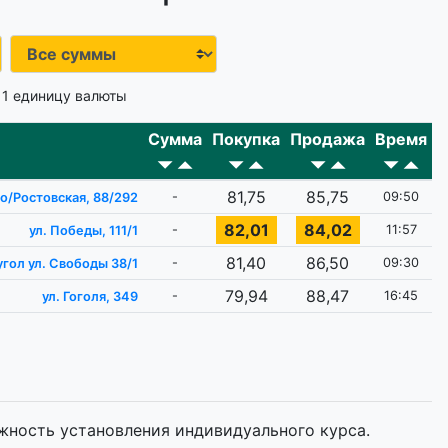
 1 единицу валюты
Сумма
Покупка
Продажа
Время
81,75
85,75
-
09:50
го/Ростовская, 88/292
82,01
84,02
-
11:57
ул. Победы, 111/1
81,40
86,50
-
09:30
угол ул. Свободы 38/1
79,94
88,47
-
16:45
ул. Гоголя, 349
жность установления индивидуального курса.