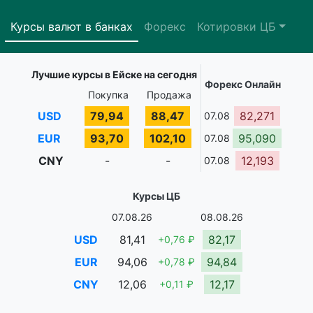
Курсы валют в банках
Форекс
Котировки ЦБ
Лучшие курсы в Ейске на сегодня
Форекс Онлайн
Покупка
Продажа
USD
79,94
88,47
82,271
07.08
EUR
93,70
102,10
95,090
07.08
CNY
-
-
12,193
07.08
Курсы ЦБ
07.08.26
08.08.26
USD
81,41
82,17
+0,76 ₽
EUR
94,06
94,84
+0,78 ₽
CNY
12,06
12,17
+0,11 ₽