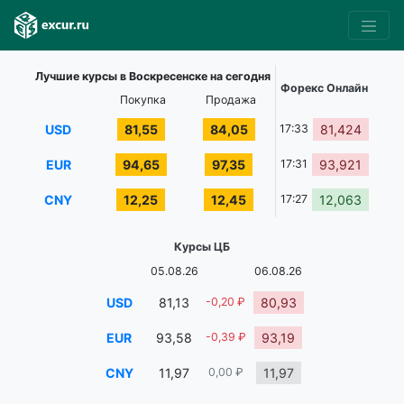
Лучшие курсы в Воскресенске на сегодня
Форекс Онлайн
Покупка
Продажа
USD
81,55
84,05
17:33
81,424
EUR
94,65
97,35
17:31
93,921
CNY
12,25
12,45
17:27
12,063
Курсы ЦБ
05.08.26
06.08.26
USD
81,13
-0,20 ₽
80,93
EUR
93,58
-0,39 ₽
93,19
CNY
11,97
0,00 ₽
11,97