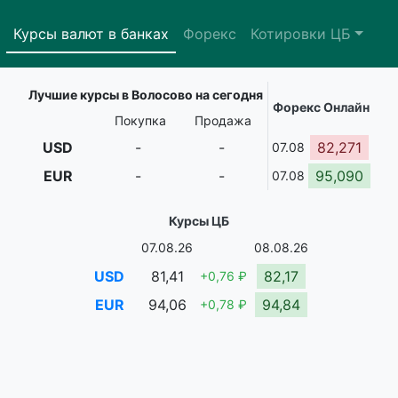
Курсы валют в банках
Форекс
Котировки ЦБ
Лучшие курсы в Волосово на сегодня
Форекс Онлайн
Покупка
Продажа
USD
-
-
82,271
07.08
EUR
-
-
95,090
07.08
Курсы ЦБ
07.08.26
08.08.26
USD
81,41
82,17
+0,76 ₽
EUR
94,06
94,84
+0,78 ₽