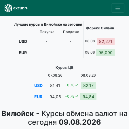
Лучшие курсы в Вилюйске на сегодня
Форекс Онлайн
Покупка
Продажа
USD
-
-
08.08
82,271
EUR
-
-
08.08
95,090
Курсы ЦБ
07.08.26
08.08.26
USD
81,41
+0,76 ₽
82,17
EUR
94,06
+0,78 ₽
94,84
Вилюйск
- Курсы обмена валют на
сегодня
09.08.2026