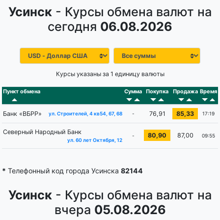
Усинск
- Курсы обмена валют на
сегодня
06.08.2026
Курсы указаны за 1 единицу валюты
Пункт обмена
Сумма
Покупка
Продажа
Время
Банк «ВБРР»
76,91
85,33
-
17:19
ул. Строителей, 4 кв54, 67, 68
Северный Народный Банк
80,90
87,00
-
09:55
ул. 60 лет Октября, 12
*
Телефонный код города Усинска
82144
Усинск
- Курсы обмена валют на
вчера
05.08.2026