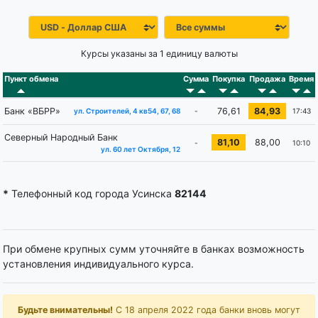
Курсы указаны за 1 единицу валюты
Пункт обмена
Сумма
Покупка
Продажа
Время
Банк «ВБРР»
76,61
84,93
-
17:43
ул. Строителей, 4 кв54, 67, 68
Северный Народный Банк
81,10
88,00
-
10:10
ул. 60 лет Октября, 12
*
Телефонный код города Усинска
82144
При обмене крупных сумм уточняйте в банках возможность
установления индивидуального курса.
Будьте внимательны!
С 18 апреля 2022 года банки вновь могут