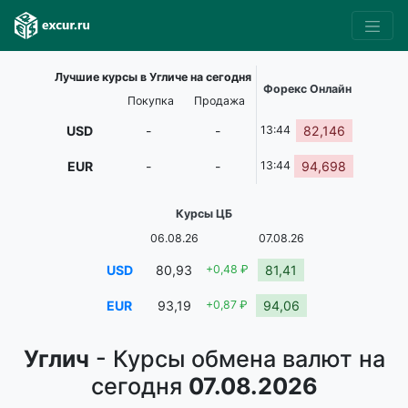
Лучшие курсы в Угличе на сегодня
Форекс Онлайн
Покупка
Продажа
USD
-
-
13:44
82,146
EUR
-
-
13:44
94,698
Курсы ЦБ
06.08.26
07.08.26
USD
80,93
+0,48 ₽
81,41
EUR
93,19
+0,87 ₽
94,06
Углич
- Курсы обмена валют на
сегодня
07.08.2026