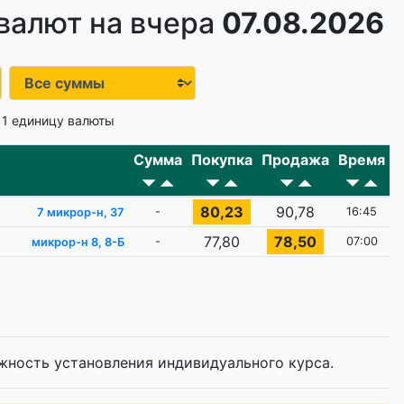
валют на вчера
07.08.2026
 1 единицу валюты
Сумма
Покупка
Продажа
Время
80,23
90,78
-
16:45
7 микрор-н, 37
77,80
78,50
-
07:00
микрор-н 8, 8-Б
жность установления индивидуального курса.