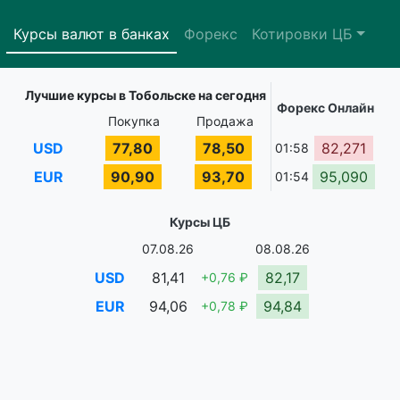
Курсы валют в банках
Форекс
Котировки ЦБ
Лучшие курсы в Тобольске на сегодня
Форекс Онлайн
Покупка
Продажа
USD
77,80
78,50
82,271
01:58
EUR
90,90
93,70
95,090
01:54
Курсы ЦБ
07.08.26
08.08.26
USD
81,41
82,17
+0,76 ₽
EUR
94,06
94,84
+0,78 ₽