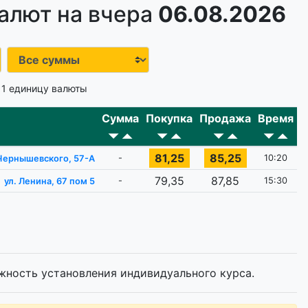
алют на вчера
06.08.2026
 1 единицу валюты
Сумма
Покупка
Продажа
Время
81,25
85,25
-
10:20
 Чернышевского, 57-A
79,35
87,85
-
15:30
ул. Ленина, 67 пом 5
жность установления индивидуального курса.