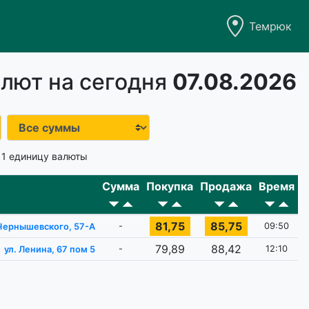
Темрюк
лют на сегодня
07.08.2026
 1 единицу валюты
Сумма
Покупка
Продажа
Время
81,75
85,75
-
09:50
 Чернышевского, 57-A
79,89
88,42
-
12:10
ул. Ленина, 67 пом 5