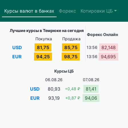
Курсы валют в банках
Форекс
Котировки ЦБ
Лучшие курсы в Темрюке на сегодня
Форекс Онлайн
Покупка
Продажа
USD
81,75
85,75
82,148
13:56
EUR
94,25
98,75
94,695
13:56
Курсы ЦБ
06.08.26
07.08.26
USD
80,93
81,41
+0,48 ₽
EUR
93,19
94,06
+0,87 ₽