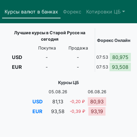
Курсы валют в банках
Форекс
Котировки ЦБ
Лучшие курсы в Старой Руссе на
сегодня
Форекс Онлайн
Покупка
Продажа
USD
-
-
80,975
07:53
EUR
-
-
93,508
07:53
Курсы ЦБ
05.08.26
06.08.26
USD
81,13
80,93
-0,20 ₽
EUR
93,58
93,19
-0,39 ₽