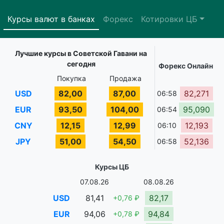
Курсы валют в банках
Форекс
Котировки ЦБ
Лучшие курсы в Советской Гавани на
сегодня
Форекс Онлайн
Покупка
Продажа
USD
82,00
87,00
82,271
06:58
EUR
93,50
104,00
95,090
06:54
CNY
12,15
12,99
12,193
06:10
JPY
51,00
54,50
52,136
06:58
Курсы ЦБ
07.08.26
08.08.26
USD
81,41
82,17
+0,76 ₽
EUR
94,06
94,84
+0,78 ₽