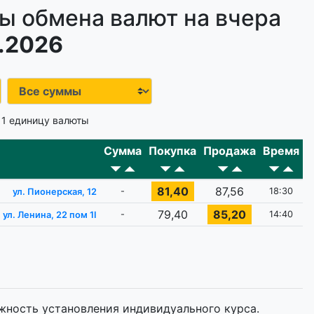
ы обмена валют на вчера
.2026
 1 единицу валюты
Сумма
Покупка
Продажа
Время
81,40
87,56
-
18:30
ул. Пионерская, 12
79,40
85,20
-
14:40
ул. Ленина, 22 пом 1I
жность установления индивидуального курса.