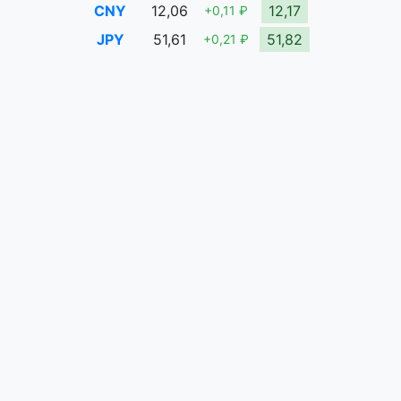
CNY
12,06
12,17
+0,11 ₽
JPY
51,61
51,82
+0,21 ₽