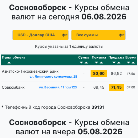
Сосновоборск
- Курсы обмена
валют на сегодня
06.08.2026
Курсы указаны за 1 единицу валюты
Пункт обмена
Сумма
Покупка
Продажа
Время
Азиатско-Тихоокеанский Банк
80,60
86,92
-
17:50
ул. Ленинского комсомола, 28
Совкомбанк
69,45
71,45
-
07:00
ул. Весенняя, 11 пом 123
*
Телефонный код города Сосновоборска
39131
Сосновоборск
- Курсы обмена
валют на вчера
05.08.2026