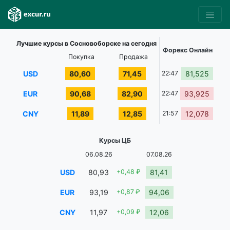
Лучшие курсы в Сосновоборске на сегодня
Форекс Онлайн
Покупка
Продажа
USD
80,60
71,45
22:47
81,525
EUR
90,68
82,90
22:47
93,925
CNY
11,89
12,85
21:57
12,078
Курсы ЦБ
06.08.26
07.08.26
USD
80,93
+0,48 ₽
81,41
EUR
93,19
+0,87 ₽
94,06
CNY
11,97
+0,09 ₽
12,06