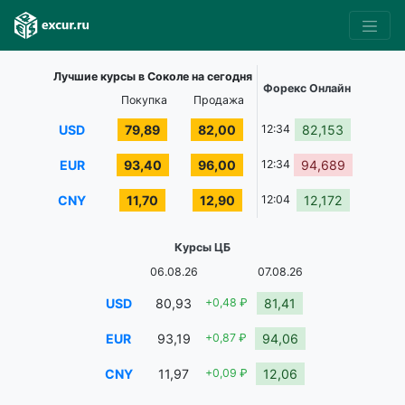
Лучшие курсы в Соколе на сегодня
Форекс Онлайн
Покупка
Продажа
USD
79,89
82,00
12:34
82,153
EUR
93,40
96,00
12:34
94,689
CNY
11,70
12,90
12:04
12,172
Курсы ЦБ
06.08.26
07.08.26
USD
80,93
+0,48 ₽
81,41
EUR
93,19
+0,87 ₽
94,06
CNY
11,97
+0,09 ₽
12,06