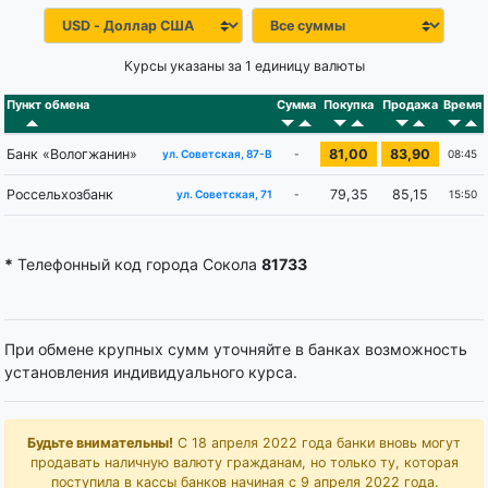
Курсы указаны за 1 единицу валюты
Пункт обмена
Сумма
Покупка
Продажа
Время
Банк «Вологжанин»
81,00
83,90
-
08:45
ул. Советская, 87-В
Россельхозбанк
79,35
85,15
-
15:50
ул. Советская, 71
*
Телефонный код города Сокола
81733
При обмене крупных сумм уточняйте в банках возможность
установления индивидуального курса.
Будьте внимательны!
С 18 апреля 2022 года банки вновь могут
продавать наличную валюту гражданам, но только ту, которая
поступила в кассы банков начиная с 9 апреля 2022 года.