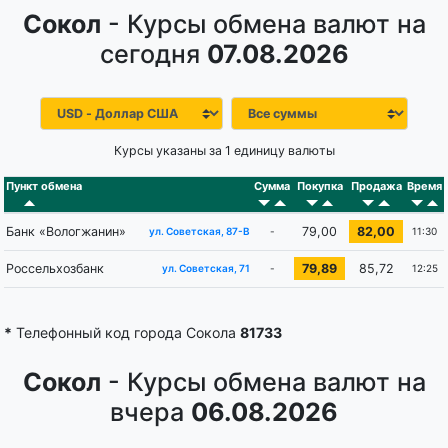
Сокол
- Курсы обмена валют на
сегодня
07.08.2026
Курсы указаны за 1 единицу валюты
Пункт обмена
Сумма
Покупка
Продажа
Время
Банк «Вологжанин»
79,00
82,00
-
11:30
ул. Советская, 87-В
Россельхозбанк
79,89
85,72
-
12:25
ул. Советская, 71
*
Телефонный код города Сокола
81733
Сокол
- Курсы обмена валют на
вчера
06.08.2026