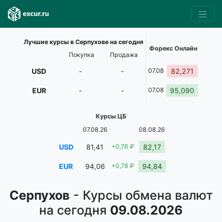
Лучшие курсы в Серпухове на сегодня
Форекс Онлайн
Покупка
Продажа
USD
-
-
07.08
82,271
EUR
-
-
07.08
95,090
Курсы ЦБ
07.08.26
08.08.26
USD
81,41
+0,76 ₽
82,17
EUR
94,06
+0,78 ₽
94,84
Серпухов
- Курсы обмена валют
на сегодня
09.08.2026