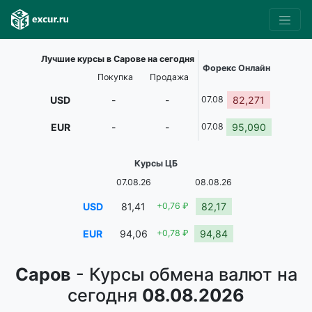
Лучшие курсы в Сарове на сегодня
Форекс Онлайн
Покупка
Продажа
USD
-
-
07.08
82,271
EUR
-
-
07.08
95,090
Курсы ЦБ
07.08.26
08.08.26
USD
81,41
+0,76 ₽
82,17
EUR
94,06
+0,78 ₽
94,84
Саров
- Курсы обмена валют на
сегодня
08.08.2026