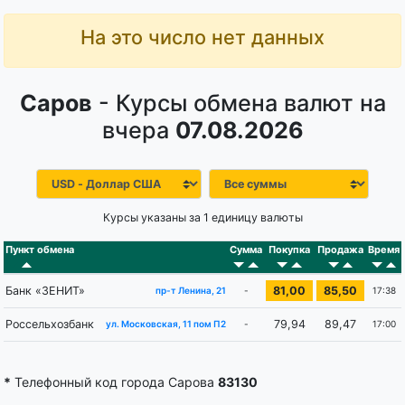
На это число нет данных
Саров
- Курсы обмена валют на
вчера
07.08.2026
Курсы указаны за 1 единицу валюты
Пункт обмена
Сумма
Покупка
Продажа
Время
Банк «ЗЕНИТ»
81,00
85,50
-
17:38
пр-т Ленина, 21
Россельхозбанк
79,94
89,47
-
17:00
ул. Московская, 11 пом П2
*
Телефонный код города Сарова
83130