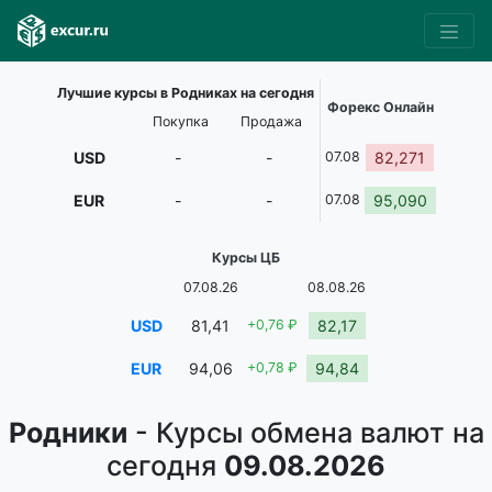
Лучшие курсы в Родниках на сегодня
Форекс Онлайн
Покупка
Продажа
USD
-
-
07.08
82,271
EUR
-
-
07.08
95,090
Курсы ЦБ
07.08.26
08.08.26
USD
81,41
+0,76 ₽
82,17
EUR
94,06
+0,78 ₽
94,84
Родники
- Курсы обмена валют на
сегодня
09.08.2026