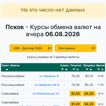
На это число нет данных
Псков
- Курсы обмена валют на
вчера
06.08.2026
Курсы указаны за 1 единицу валюты
Пункт обмена
Сумма
Покупка
Продажа
Время
Россельхозбанк
79,35
85,15
-
15:40
ул. Народная, 21
Россельхозбанк
79,40
85,20
-
17:55
ул. Некрасова, 44-А
Совкомбанк
81,20
84,20
-
18:15
ул. Коммунальная, 42
Совкомбанк
81,20
84,20
-
18:15