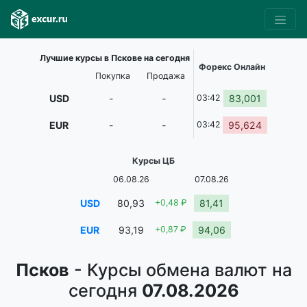
Лучшие курсы в Пскове на сегодня
Форекс Онлайн
Покупка
Продажа
USD
-
-
03:42
83,001
EUR
-
-
03:42
95,624
Курсы ЦБ
06.08.26
07.08.26
USD
80,93
+0,48 ₽
81,41
EUR
93,19
+0,87 ₽
94,06
Псков
- Курсы обмена валют на
сегодня
07.08.2026