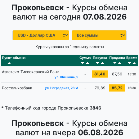
Прокопьевск
- Курсы обмена
валют на сегодня
07.08.2026
Курсы указаны за 1 единицу валюты
Пункт обмена
Сумма
Покупка
Продажа
Время
Азиатско-Тихоокеанский Банк
81,40
87,56
-
15:30
ул. Шишкина, 9
Россельхозбанк
79,89
85,72
-
16:30
ул. Ноградская, 28-А
*
Телефонный код города Прокопьевска
3846
Прокопьевск
- Курсы обмена
валют на вчера
06.08.2026