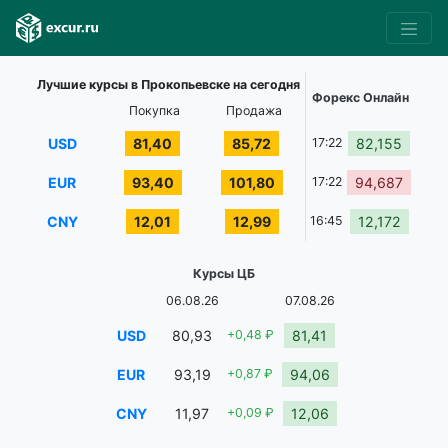
Лучшие курсы в Прокопьевске на сегодня
Форекс Онлайн
Покупка
Продажа
USD
81,40
85,72
17:22
82,155
EUR
93,40
101,80
17:22
94,687
CNY
12,01
12,99
16:45
12,172
Курсы ЦБ
06.08.26
07.08.26
USD
80,93
+0,48 ₽
81,41
EUR
93,19
+0,87 ₽
94,06
CNY
11,97
+0,09 ₽
12,06