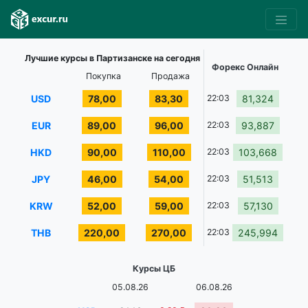
Лучшие курсы в Партизанске на сегодня
Форекс Онлайн
Покупка
Продажа
USD
78,00
83,30
22:03
81,324
EUR
89,00
96,00
22:03
93,887
HKD
90,00
110,00
22:03
103,668
JPY
46,00
54,00
22:03
51,513
KRW
52,00
59,00
22:03
57,130
THB
220,00
270,00
22:03
245,994
Курсы ЦБ
05.08.26
06.08.26