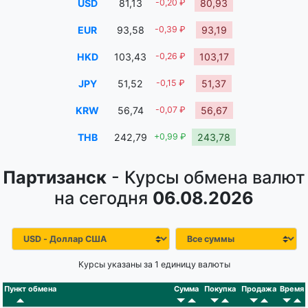
USD
81,13
-0,20 ₽
80,93
EUR
93,58
-0,39 ₽
93,19
HKD
103,43
-0,26 ₽
103,17
JPY
51,52
-0,15 ₽
51,37
KRW
56,74
-0,07 ₽
56,67
THB
242,79
+0,99 ₽
243,78
Партизанск
- Курсы обмена валют
на сегодня
06.08.2026
Курсы указаны за 1 единицу валюты
Пункт обмена
Сумма
Покупка
Продажа
Время