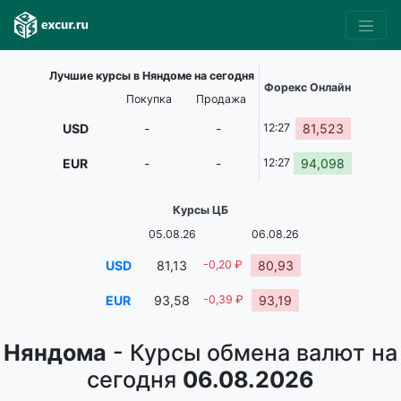
Лучшие курсы в Няндоме на сегодня
Форекс Онлайн
Покупка
Продажа
USD
-
-
12:27
81,523
EUR
-
-
12:27
94,098
Курсы ЦБ
05.08.26
06.08.26
USD
81,13
-0,20 ₽
80,93
EUR
93,58
-0,39 ₽
93,19
Няндома
- Курсы обмена валют на
сегодня
06.08.2026