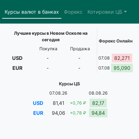
Курсы валют в банках
Форекс
Котировки ЦБ
Лучшие курсы в Новом Осколе на
сегодня
Форекс Онлайн
Покупка
Продажа
USD
-
-
82,271
07.08
EUR
-
-
95,090
07.08
Курсы ЦБ
07.08.26
08.08.26
USD
81,41
82,17
+0,76 ₽
EUR
94,06
94,84
+0,78 ₽