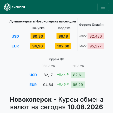
Лучшие курсы в Новохоперске на сегодня
Форекс Онлайн
Покупка
Продажа
USD
80,33
86,18
23:22
82,486
EUR
94,20
102,60
23:22
95,227
Курсы ЦБ
08.08.26
11.08.26
USD
82,17
+0,44 ₽
82,61
EUR
94,84
+0,45 ₽
95,29
Новохоперск
- Курсы обмена
валют на сегодня
10.08.2026