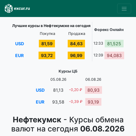
Лучшие курсы в Нефтекумске на сегодня
Форекс Онлайн
Покупка
Продажа
USD
81,59
84,63
12:33
81,525
EUR
93,72
96,99
12:39
94,083
Курсы ЦБ
05.08.26
06.08.26
USD
81,13
-0,20 ₽
80,93
EUR
93,58
-0,39 ₽
93,19
Нефтекумск
- Курсы обмена
валют на сегодня
06.08.2026