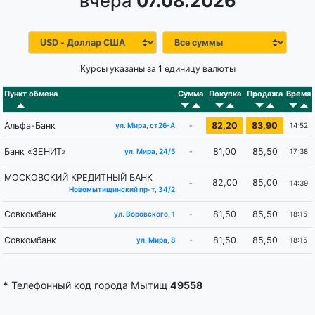
вчера
07.08.2026
Курсы указаны за 1 единицу валюты
Пункт обмена
Сумма
Покупка
Продажа
Время
Альфа-Банк
82,20
83,90
-
14:52
ул. Мира, ст26-А
Банк «ЗЕНИТ»
81,00
85,50
-
17:38
ул. Мира, 24/5
МОСКОВСКИЙ КРЕДИТНЫЙ БАНК
82,00
85,00
-
14:39
Новомытищинский пр-т, 34/2
Совкомбанк
81,50
85,50
-
18:15
ул. Воровского, 1
Совкомбанк
81,50
85,50
-
18:15
ул. Мира, 8
*
Телефонный код города Мытищ
49558