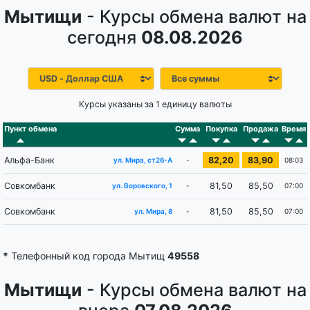
Мытищи
- Курсы обмена валют на
сегодня
08.08.2026
Курсы указаны за 1 единицу валюты
Пункт обмена
Сумма
Покупка
Продажа
Время
Альфа-Банк
82,20
83,90
-
08:03
ул. Мира, ст26-А
Совкомбанк
81,50
85,50
-
07:00
ул. Воровского, 1
Совкомбанк
81,50
85,50
-
07:00
ул. Мира, 8
*
Телефонный код города Мытищ
49558
Мытищи
- Курсы обмена валют на