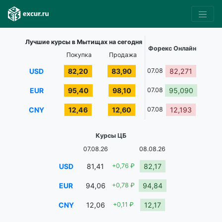
Лучшие курсы в Мытищах на сегодня
Форекс Онлайн
Покупка
Продажа
USD
82,20
83,90
07.08
82,271
EUR
95,40
98,10
07.08
95,090
CNY
12,46
12,60
07.08
12,193
Курсы ЦБ
07.08.26
08.08.26
USD
81,41
+0,76 ₽
82,17
EUR
94,06
+0,78 ₽
94,84
CNY
12,06
+0,11 ₽
12,17