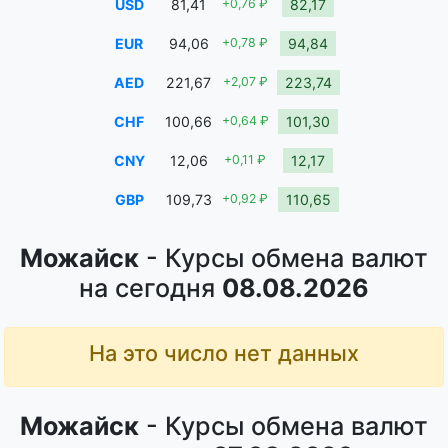
USD
81,41
+0,76 ₽
82,17
EUR
94,06
+0,78 ₽
94,84
AED
221,67
+2,07 ₽
223,74
CHF
100,66
+0,64 ₽
101,30
CNY
12,06
+0,11 ₽
12,17
GBP
109,73
+0,92 ₽
110,65
Можайск
- Курсы обмена валют
на сегодня
08.08.2026
На это число нет данных
Можайск
- Курсы обмена валют