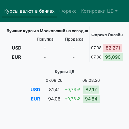
Курсы валют в банках
Форекс
Котировки ЦБ
Лучшие курсы в Московский на сегодня
Форекс Онлайн
Покупка
Продажа
USD
-
-
82,271
07.08
EUR
-
-
95,090
07.08
Курсы ЦБ
07.08.26
08.08.26
USD
81,41
82,17
+0,76 ₽
EUR
94,06
94,84
+0,78 ₽