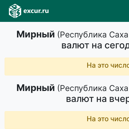
Мирный
(Республика Саха
валют на сего
На это числ
Мирный
(Республика Саха
валют на вче
На это числ