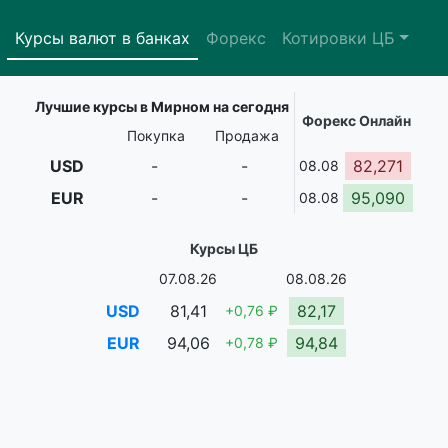
Курсы валют в банках
Форекс
Котировки ЦБ
Лучшие курсы в Мирном на сегодня
Форекс Онлайн
Покупка
Продажа
USD
-
-
82,271
08.08
EUR
-
-
95,090
08.08
Курсы ЦБ
07.08.26
08.08.26
USD
81,41
82,17
+0,76 ₽
EUR
94,06
94,84
+0,78 ₽