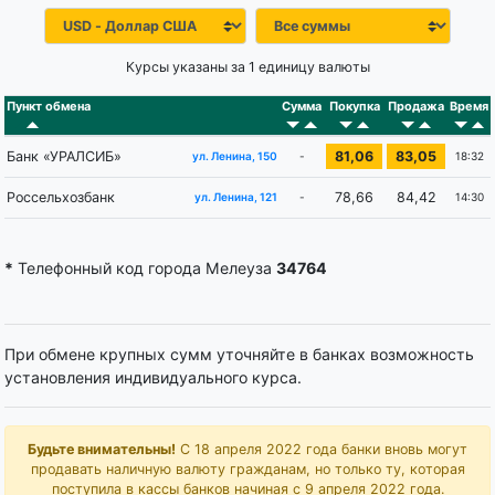
Курсы указаны за 1 единицу валюты
Пункт обмена
Сумма
Покупка
Продажа
Время
Банк «УРАЛСИБ»
81,06
83,05
-
18:32
ул. Ленина, 150
Россельхозбанк
78,66
84,42
-
14:30
ул. Ленина, 121
*
Телефонный код города Мелеуза
34764
При обмене крупных сумм уточняйте в банках возможность
установления индивидуального курса.
Будьте внимательны!
С 18 апреля 2022 года банки вновь могут
продавать наличную валюту гражданам, но только ту, которая
поступила в кассы банков начиная с 9 апреля 2022 года.