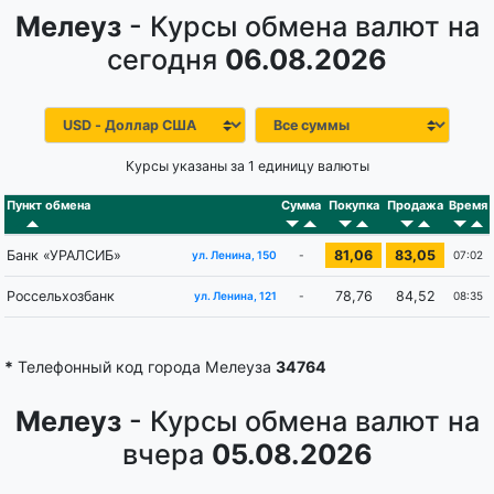
Мелеуз
- Курсы обмена валют на
сегодня
06.08.2026
Курсы указаны за 1 единицу валюты
Пункт обмена
Сумма
Покупка
Продажа
Время
Банк «УРАЛСИБ»
81,06
83,05
-
07:02
ул. Ленина, 150
Россельхозбанк
78,76
84,52
-
08:35
ул. Ленина, 121
*
Телефонный код города Мелеуза
34764
Мелеуз
- Курсы обмена валют на
вчера
05.08.2026