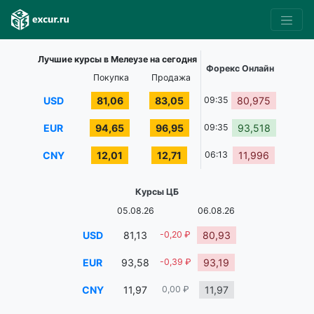
Лучшие курсы в Мелеузе на сегодня
Форекс Онлайн
Покупка
Продажа
USD
81,06
83,05
09:35
80,975
EUR
94,65
96,95
09:35
93,518
CNY
12,01
12,71
06:13
11,996
Курсы ЦБ
05.08.26
06.08.26
USD
81,13
-0,20 ₽
80,93
EUR
93,58
-0,39 ₽
93,19
CNY
11,97
0,00 ₽
11,97