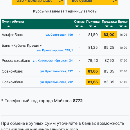
Курсы указаны за 1 единицу валюты
Пункт обмена
Сумма
Покупка
Продажа
Время
Альфа-Банк
81,50
83,00
-
16:09
ул. Советская, 199
Банк «Кубань Кредит»
81,25
85,25
-
10:20
ул. Пролетарская, 267, 1
Россельхозбанк
79,40
87,90
-
17:50
ул. Краснооктябрьская, 24
Совкомбанк
81,65
83,35
-
17:40
ул. Крестьянская, 212
Совкомбанк
81,65
83,35
-
17:40
ул. Крестьянская, 212
*
Телефонный код города Майкопа
8772
При обмене крупных сумм уточняйте в банках возможность
установления индивидуального курса.