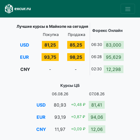
Лучшие курсы в Майкопе на сегодня
Форекс Онлайн
Покупка
Продажа
USD
81,25
85,25
06:30
83,000
EUR
93,75
98,25
06:28
95,629
CNY
-
-
02:30
12,298
Курсы ЦБ
06.08.26
07.08.26
USD
80,93
+0,48 ₽
81,41
EUR
93,19
+0,87 ₽
94,06
CNY
11,97
+0,09 ₽
12,06