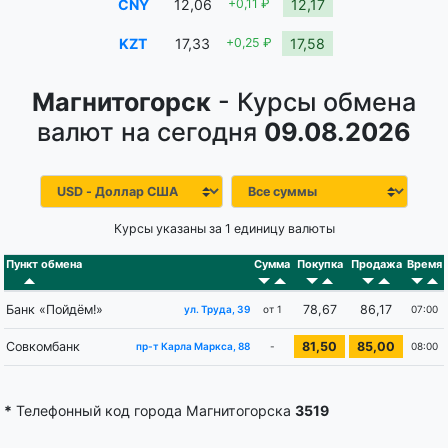
CNY
12,06
+0,11 ₽
12,17
KZT
17,33
+0,25 ₽
17,58
Магнитогорск
- Курсы обмена
валют на сегодня
09.08.2026
Курсы указаны за 1 единицу валюты
Пункт обмена
Сумма
Покупка
Продажа
Время
Банк «Пойдём!»
78,67
86,17
от 1
07:00
ул. Труда, 39
Совкомбанк
81,50
85,00
-
08:00
пр-т Карла Маркса, 88
*
Телефонный код города Магнитогорска
3519