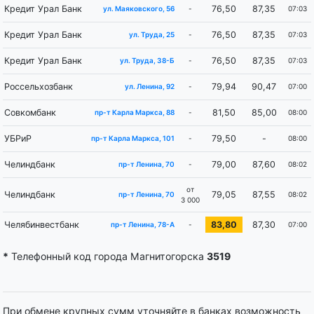
Кредит Урал Банк
76,50
87,35
-
07:03
ул. Маяковского, 56
Кредит Урал Банк
76,50
87,35
-
07:03
ул. Труда, 25
Кредит Урал Банк
76,50
87,35
-
07:03
ул. Труда, 38-Б
Россельхозбанк
79,94
90,47
-
07:00
ул. Ленина, 92
Совкомбанк
81,50
85,00
-
08:00
пр-т Карла Маркса, 88
УБРиР
79,50
-
-
08:00
пр-т Карла Маркса, 101
Челиндбанк
79,00
87,60
-
08:02
пр-т Ленина, 70
от
Челиндбанк
79,05
87,55
08:02
пр-т Ленина, 70
3 000
Челябинвестбанк
83,80
87,30
-
07:00
пр-т Ленина, 78-А
*
Телефонный код города Магнитогорска
3519
При обмене крупных сумм уточняйте в банках возможность