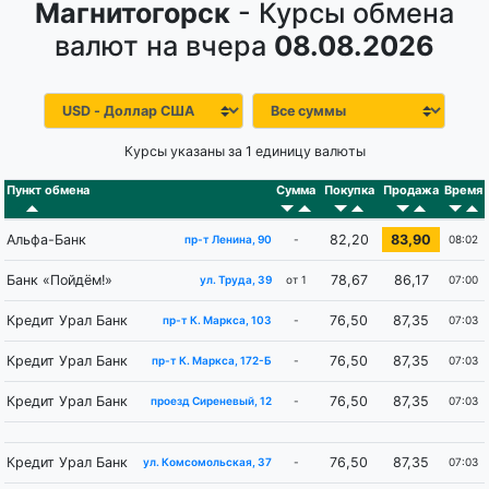
Магнитогорск
- Курсы обмена
валют на вчера
08.08.2026
Курсы указаны за 1 единицу валюты
Пункт обмена
Сумма
Покупка
Продажа
Время
Альфа-Банк
82,20
83,90
-
08:02
пр-т Ленина, 90
Банк «Пойдём!»
78,67
86,17
от 1
07:00
ул. Труда, 39
Кредит Урал Банк
76,50
87,35
-
07:03
пр-т К. Маркса, 103
Кредит Урал Банк
76,50
87,35
-
07:03
пр-т К. Маркса, 172-Б
Кредит Урал Банк
76,50
87,35
-
07:03
проезд Сиреневый, 12
Кредит Урал Банк
76,50
87,35
-
07:03
ул. Комсомольская, 37