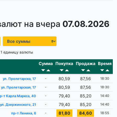
валют на вчера
07.08.2026
 1 единицу валюты
Сумма
Покупка
Продажа
Время
80,59
87,56
-
18:30
ул. Пролетарска, 17
80,59
87,56
-
18:30
ул. Пролетарская, 17
79,40
85,20
-
14:40
р-т Карла Маркса, 40
79,40
85,20
-
14:40
ул. Дзержинского, 21
81,80
84,60
-
18:55
пр-т Ленина, 6