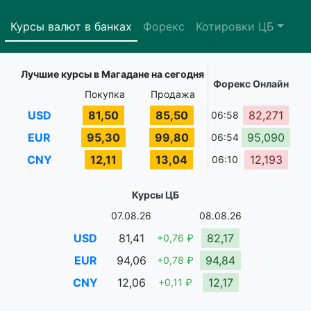
Курсы валют в банках
Форекс
Котировки ЦБ
Лучшие курсы в Магадане на сегодня
Форекс Онлайн
Покупка
Продажа
USD
81,50
85,50
82,271
06:58
EUR
95,30
99,80
95,090
06:54
CNY
12,11
13,04
12,193
06:10
Курсы ЦБ
07.08.26
08.08.26
USD
81,41
82,17
+0,76 ₽
EUR
94,06
94,84
+0,78 ₽
CNY
12,06
12,17
+0,11 ₽