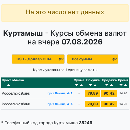
На это число нет данных
Куртамыш
- Курсы обмена валют
на вчера
07.08.2026
Курсы указаны за 1 единицу валюты
Пункт обмена
Сумма
Покупка
Продажа
Время
Россельхозбанк
79,89
90,42
-
14:20
пр-т Ленина, 4-А
Россельхозбанк
79,89
90,42
-
14:20
пр-т Ленина, 4-А
*
Телефонный код города Куртамыша
35249