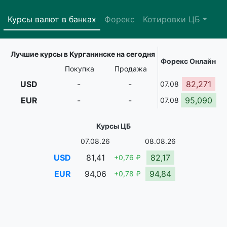
Курсы валют в банках
Форекс
Котировки ЦБ
Лучшие курсы в Курганинске на сегодня
Форекс Онлайн
Покупка
Продажа
USD
-
-
82,271
07.08
EUR
-
-
95,090
07.08
Курсы ЦБ
07.08.26
08.08.26
USD
81,41
82,17
+0,76 ₽
EUR
94,06
94,84
+0,78 ₽