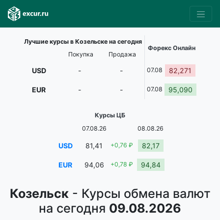
Лучшие курсы в Козельске на сегодня
Форекс Онлайн
Покупка
Продажа
USD
-
-
07.08
82,271
EUR
-
-
07.08
95,090
Курсы ЦБ
07.08.26
08.08.26
USD
81,41
+0,76 ₽
82,17
EUR
94,06
+0,78 ₽
94,84
Козельск
- Курсы обмена валют
на сегодня
09.08.2026