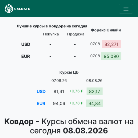
Лучшие курсы в Ковдоре на сегодня
Форекс Онлайн
Покупка
Продажа
USD
-
-
07.08
82,271
EUR
-
-
07.08
95,090
Курсы ЦБ
07.08.26
08.08.26
USD
81,41
+0,76 ₽
82,17
EUR
94,06
+0,78 ₽
94,84
Ковдор
- Курсы обмена валют на
сегодня
08.08.2026