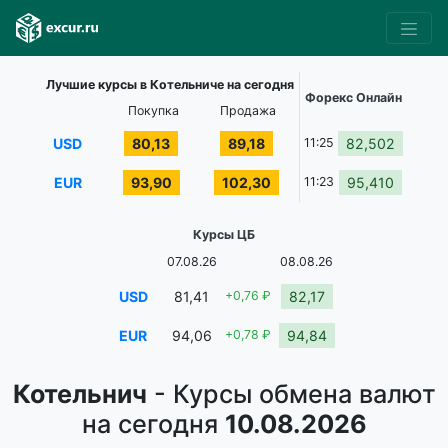
Лучшие курсы в Котельниче на сегодня
Форекс Онлайн
Покупка
Продажа
USD
80,13
89,18
11:25
82,502
EUR
93,90
102,30
11:23
95,410
Курсы ЦБ
07.08.26
08.08.26
USD
81,41
+0,76 ₽
82,17
EUR
94,06
+0,78 ₽
94,84
Котельнич
- Курсы обмена валют
на сегодня
10.08.2026