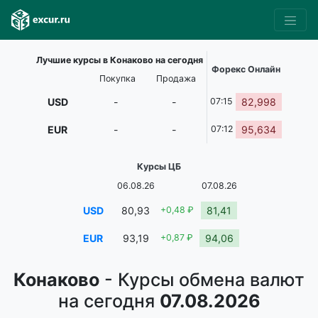
Лучшие курсы в Конаково на сегодня
Форекс Онлайн
Покупка
Продажа
USD
-
-
07:15
82,998
EUR
-
-
07:12
95,634
Курсы ЦБ
06.08.26
07.08.26
USD
80,93
+0,48 ₽
81,41
EUR
93,19
+0,87 ₽
94,06
Конаково
- Курсы обмена валют
на сегодня
07.08.2026