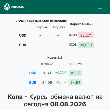
Лучшие курсы в Коле на сегодня
Форекс Онлайн
Покупка
Продажа
USD
-
-
07.08
82,271
EUR
-
-
07.08
95,090
Курсы ЦБ
07.08.26
08.08.26
USD
81,41
+0,76 ₽
82,17
EUR
94,06
+0,78 ₽
94,84
Кола
- Курсы обмена валют на
сегодня
08.08.2026